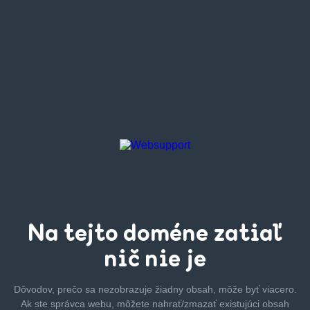
Na tejto
doméne zatiaľ
nič nie je
Dôvodov, prečo sa nezobrazuje žiadny obsah, môže byť
viacero.
Ak ste správca webu, môžete nahrať/zmazať
existujúci obsah